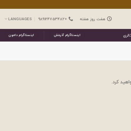
هفت روز هفته
+989124753482
LANGUAGES
الری
اینستاگرام آذرخش
اینستاگرام دامون
اهید کرد.