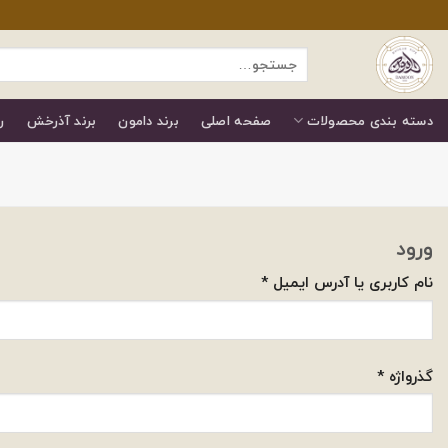
رش
ز
جستجو
حتوا
برای:
دسته بندی محصولات
صفحه اصلی
برند دامون
برند آذرخش
ر
ورود
الزامی
نام کاربری یا آدرس ایمیل
*
الزامی
گذرواژه
*