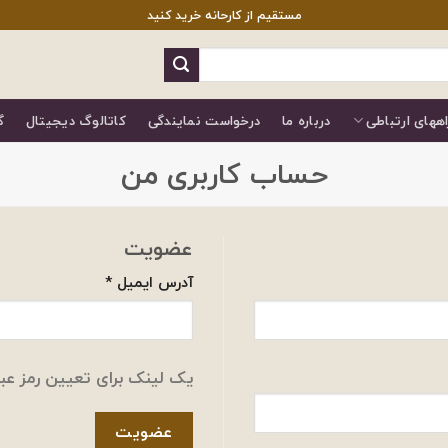
مستقیم از کارحانه خرید کنید
اههای ارتباطی
درباره ما
درخواست نمایندگی
کاتالوگ دیجیتال
گ
حساب کاربری من
عضویت
الزامی
آدرس ایمیل
*
یک لینک برای تعیین رمز عبو
عضویت