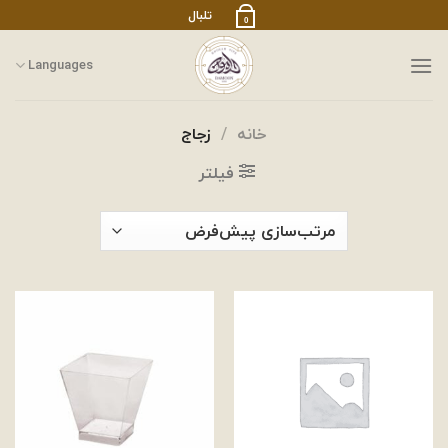
رش
تلبال
0
ز
حتوا
Languages
خانه
/
زجاج
فیلتر