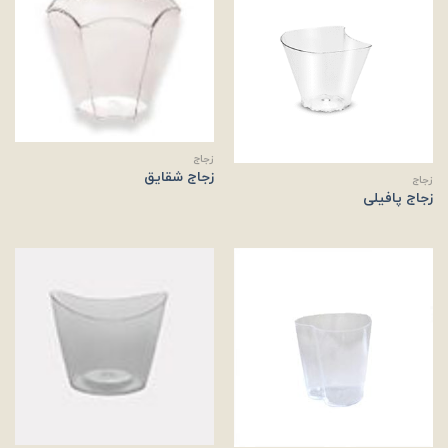
زجاج
زجاج شقایق
زجاج
زجاج پافیلی