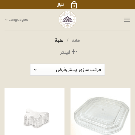
رش
تلبال
0
ز
حتوا
Languages
خانه
/
علبة
فیلتر