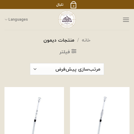
رش
تلبال
0
ز
حتوا
Languages
خانه
/
منتجات ديمون
فیلتر