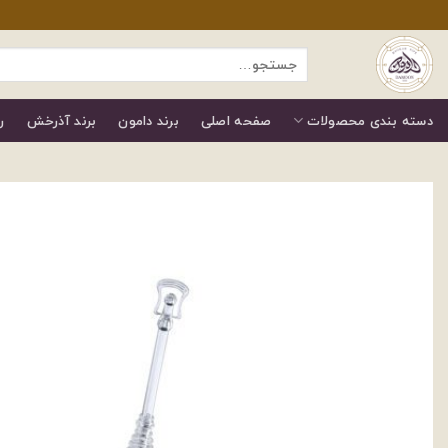
رش
ز
جستجو
حتوا
برای:
دسته بندی محصولات
صفحه اصلی
برند دامون
برند آذرخش
ر