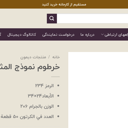
مستقیم از کارحانه خرید کنید
اههای ارتباطی
درباره ما
درخواست نمایندگی
کاتالوگ دیجیتال
گ
خانه
/
منتجات ديمون
خرطوم نموذج المث
الرمز 234
الأبعاد24×34
الوزن بالجرام 206
العدد في الكرتون 50 قطعة