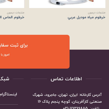
منتجات ديمون
منتجات ديمون
خرطوم مياه موديل عربي
خرطوم الماس ال
برای ثبت سفار
امروز با
اطلاعات تماس
شبکه
اینستاگرام
آدرس کارخانه: ایران، تهران، جاجرود، شهرک
صنعتی کارآفرینان، کوچه پنجم پلاک 16
تلفن: 76266885-021