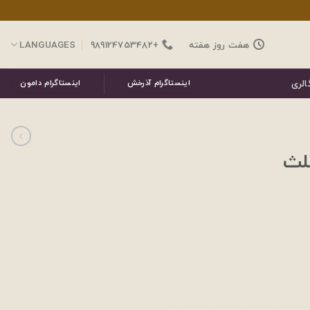
هفت روز هفته
+989124753482
LANGUAGES
الری
اینستاگرام آذرخش
اینستاگرام دامون
لث