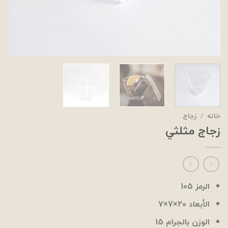
خانه
/
زجاج
زجاج مثلثي
الرمز 105
الأبعاد 20×7×7
الوزن بالجرام 15