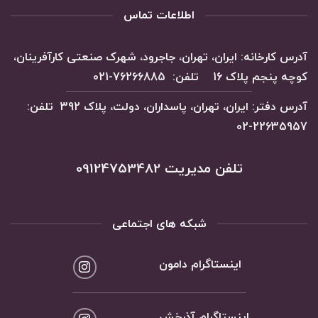
اطلاعات تماس
آدرس کارخانه: ایران، تهران، جاجرود، شهرک صنعتی کارآفرینان،
کوچه پنجم پلاک 16 تلفن: 76266885-021
آدرس دفتر: ایران، تهران، پاسداران، دولت، پلاک 392 تلفن:
22635957-02
تلفن مدیریت 09124753482
شبکه های اجتماعی
اینستاگرام دامون
اینستاگرام آذرخش