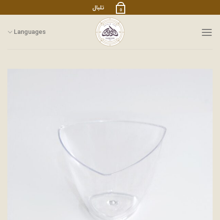
رش
تلبال
0
ز
حتوا
Languages