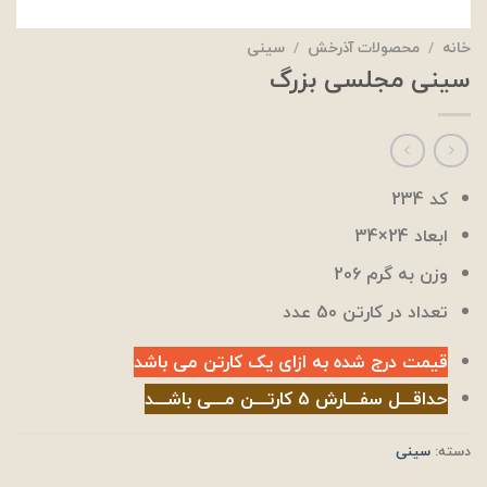
خانه
/
محصولات آذرخش
/
سینی
سینی مجلسی بزرگ
کد 234
ابعاد 24×34
وزن به گرم 206
تعداد در کارتن 50 عدد
قیمت درج شده به ازای یک کارتن می باشد
حداقـــل سفـــارش 5 کارتـــن مـــی باشـــد
دسته:
سینی