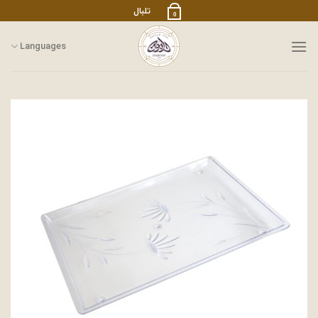
رش
تلبال
0
ز
حتوا
Languages