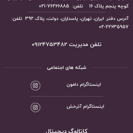
کوچه پنجم پلاک 16 تلفن: 76266885-021
آدرس دفتر: ایران، تهران، پاسداران، دولت، پلاک 392 تلفن:
22635957-02
تلفن مدیریت 09124753482
شبکه های اجتماعی
اینستاگرام دامون
اینستاگرام آذرخش
کاتالوگ دیجیتال