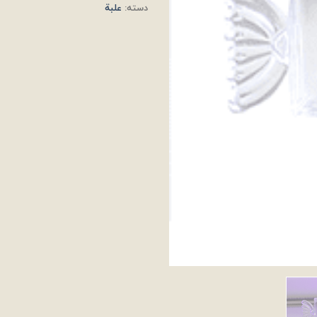
دسته:
علبة