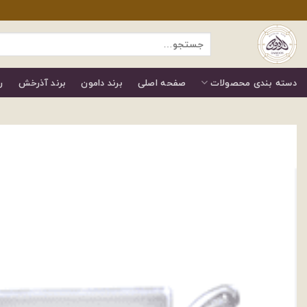
رش
ز
جستجو
حتوا
برای:
دسته بندی محصولات
صفحه اصلی
برند دامون
برند آذرخش
ر