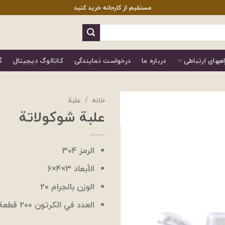
مستقیم از کارحانه خرید کنید
اههای ارتباطی
درباره ما
درخواست نمایندگی
کاتالوگ دیجیتال
گ
خانه
/
علبة
علبة شوكولاتة
الرمز 304
الأبعاد 3×4×6
الوزن بالجرام 20
العدد في الكرتون 200 قطعة