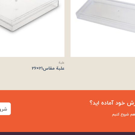
علبة
علبة مقاس21×26
ش خود آماده اید؟
شرو
 هم شروع کنیم