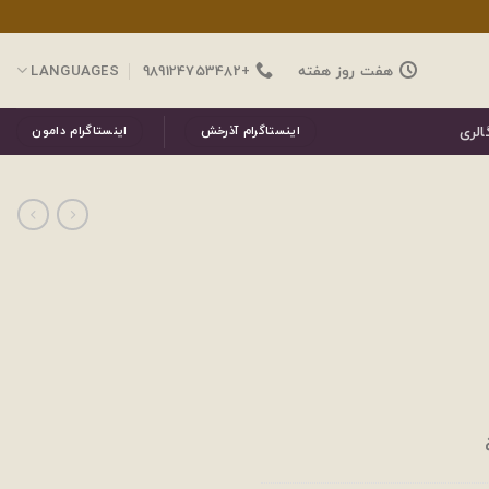
هفت روز هفته
+989124753482
LANGUAGES
الری
اینستاگرام آذرخش
اینستاگرام دامون