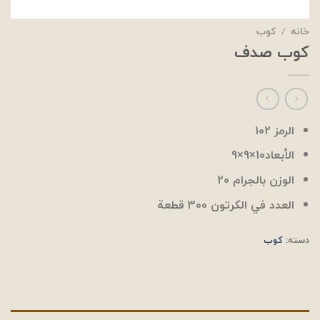
خانه
/
كوب
كوب صدف
الرمز 102
الأبعاد10×9×9
الوزن بالجرام 20
العدد في الكرتون 300 قطعة
دسته:
كوب