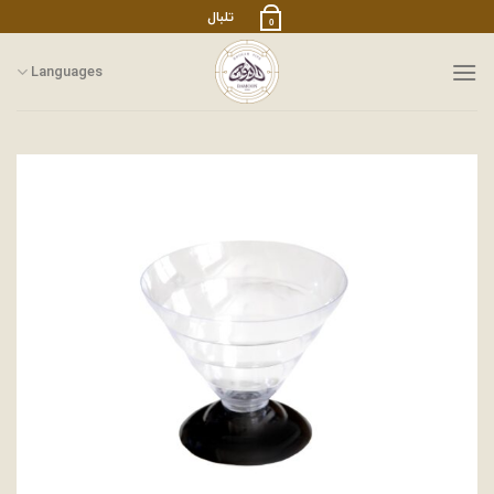
رش
تلبال
0
ز
حتوا
Languages