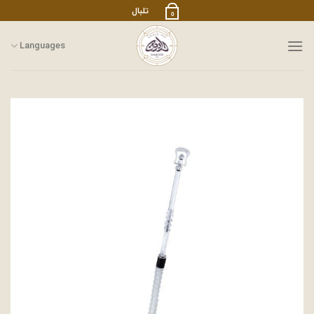
رش
تلبال
0
ز
حتوا
Languages