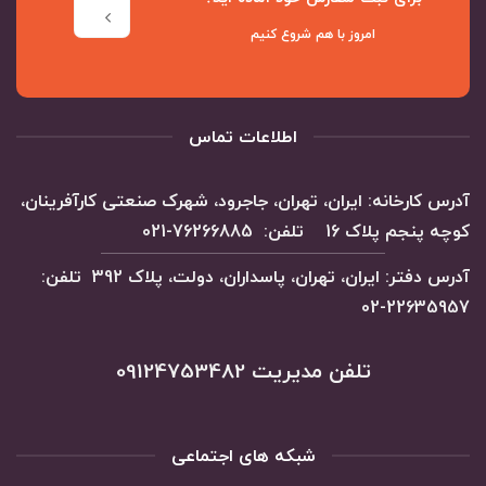
امروز با هم شروع کنیم
اطلاعات تماس
آدرس کارخانه: ایران، تهران، جاجرود، شهرک صنعتی کارآفرینان،
کوچه پنجم پلاک 16 تلفن: 76266885-021
آدرس دفتر: ایران، تهران، پاسداران، دولت، پلاک 392 تلفن:
22635957-02
تلفن مدیریت 09124753482
شبکه های اجتماعی