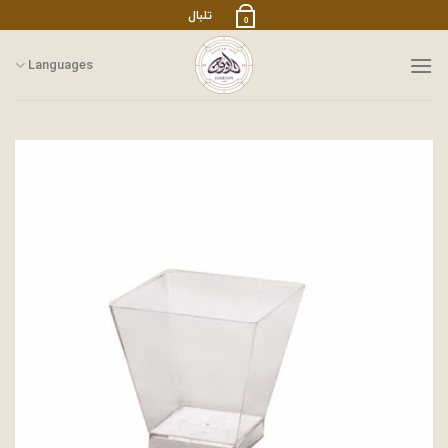
رش
تلبال
0
ز
حتوا
Languages