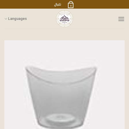
رش
تلبال
0
ز
حتوا
Languages