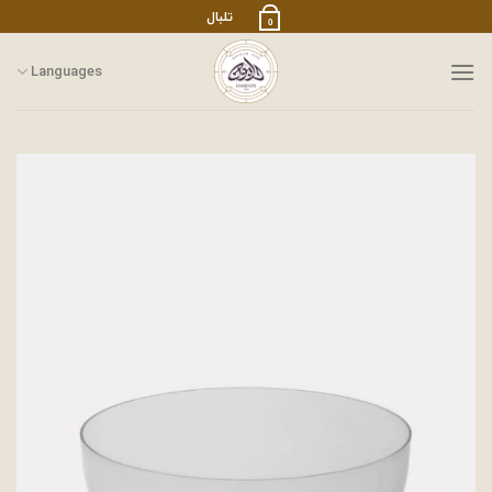
رش
تلبال
0
ز
حتوا
Languages