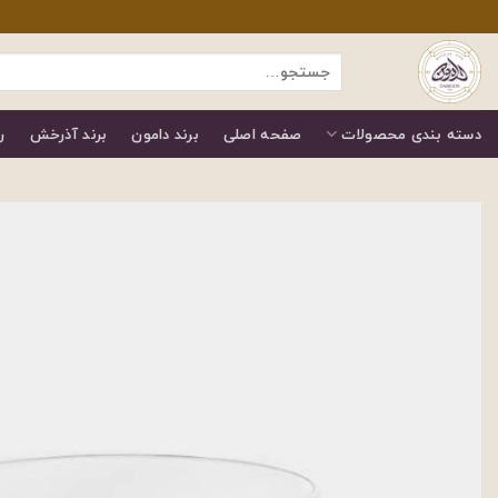
رش
ز
جستجو
حتوا
برای:
دسته بندی محصولات
صفحه اصلی
برند دامون
برند آذرخش
ر