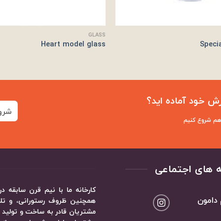
GLASS
Heart model glass
Speci
ش خود آماده اید؟
شرو
 هم شروع کنیم
 های اجتماعی
کارخانه ما با نیم قرن سابقه
 دامون
همچنین ظروف رستورانی، و تلاش
مشتریان قادر به ساخت و تولید ظ