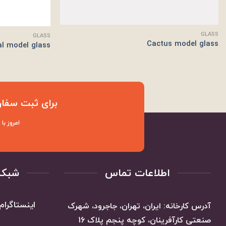
GLASS
GLASS
Cactus model glass
al model glass
برای ثبت سفار
امروز با
اطلاعات تماس
شبکه
اینستاگرام
آدرس کارخانه: ایران، تهران، جاجرود، شهرک
صنعتی کارآفرینان، کوچه پنجم پلاک 16