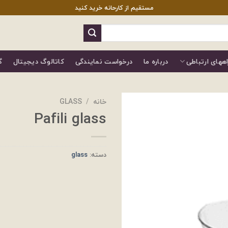
مستقیم از کارحانه خرید کنید
اههای ارتباطی
درباره ما
درخواست نمایندگی
کاتالوگ دیجیتال
گ
خانه
/
GLASS
Pafili glass
دسته:
glass