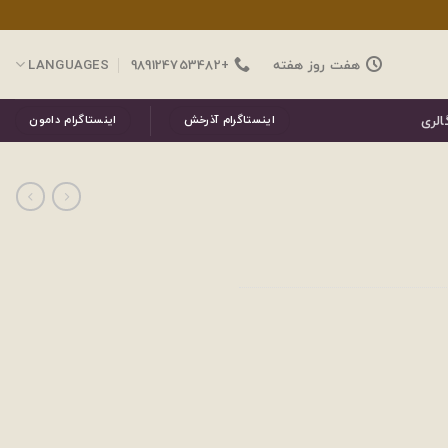
هفت روز هفته
+989124753482
LANGUAGES
الری
اینستاگرام آذرخش
اینستاگرام دامون