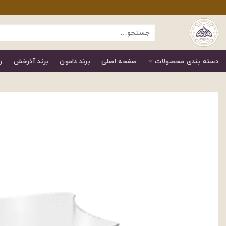
رش
ز
جستجو
حتوا
برای:
دسته بندی محصولات
صفحه اصلی
برند دامون
برند آذرخش
ر